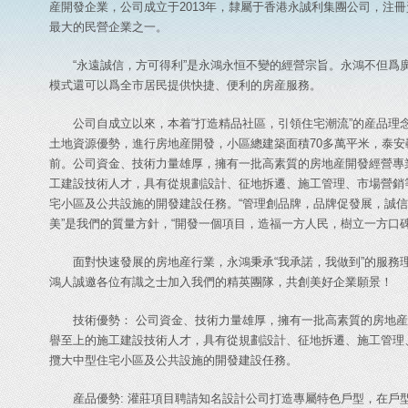
産開發企業，公司成立于2013年，隸屬于香港永誠利集團公司，注
最大的民營企業之一。
“永遠誠信，方可得利”是永鴻永恒不變的經營宗旨。永鴻不但爲
模式還可以爲全市居民提供快捷、便利的房産服務。
公司自成立以來，本着“打造精品社區，引領住宅潮流”的産品理
土地資源優勢，進行房地産開發，小區總建築面積70多萬平米，泰
前。公司資金、技術力量雄厚，擁有一批高素質的房地産開發經營專
工建設技術人才，具有從規劃設計、征地拆遷、施工管理、市場營銷
宅小區及公共設施的開發建設任務。“管理創品牌，品牌促發展，誠信
美”是我們的質量方針，“開發一個項目，造福一方人民，樹立一方口
面對快速發展的房地産行業，永鴻秉承“我承諾，我做到”的服務
鴻人誠邀各位有識之士加入我們的精英團隊，共創美好企業願景！
技術優勢： 公司資金、技術力量雄厚，擁有一批高素質的房地
譽至上的施工建設技術人才，具有從規劃設計、征地拆遷、施工管理
攬大中型住宅小區及公共設施的開發建設任務。
産品優勢: 灌莊項目聘請知名設計公司打造專屬特色戶型，在戶