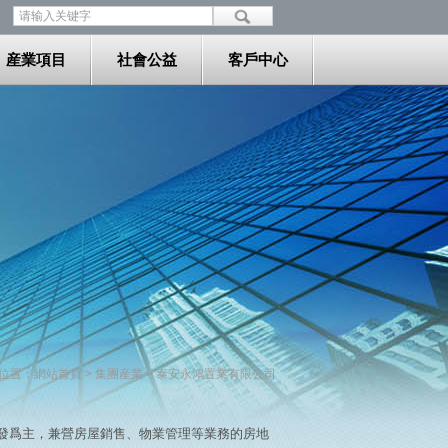
産業項目
社會公益
客戶中心
位置：
網站首頁
>
集團産業
> 泰安永鴻置業有限公司
發爲主，兼營房屋銷售、物業管理等業務的房地