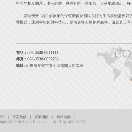
空間的相互關系，潔污分離、動靜分區，多陽台、大落地窗設計，極
管理優勢: 項目的物業的保值增值及居民良好的生活享受需要好
理模式，運用智能化與科技化，提供更多人性化的服務，讓您真正享
電話：
086-0538-6911111
傳真：
086-0538-6639766
地址:
山東省泰安市泰山區南關大街南段
新聞
|
留言反饋
|
置業指南
|
網站地圖
|
 2013 All Rights Reserved. 粵ICP備14001786号