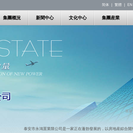
简体
|
繁體
|
EN
集團概況
新聞中心
文化中心
集團産業
當前
泰安市永鴻置業限公司是一家正在蓬勃發展的，以房地産綜合開