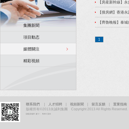
【房産新幹線】永
【搜房網】香港永
【齊魯晚報】泰城
集團新聞
項目動态
1
媒體關注
精彩視頻
聯系我們
|
人才招聘
|
視頻新聞
|
留言反饋
|
置業指
版權所有©2013永誠利集團 Copyright 2013 All Rights Reserv